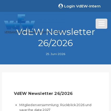
Zum
Login VdEW-Intern
Inhalt
springen
VdEW Newsletter
26/2026
25. Juni 2026
VdEW Newsletter 26/2026
Mitgliederversammlung: Rückblick 2026 und
save the date 2027